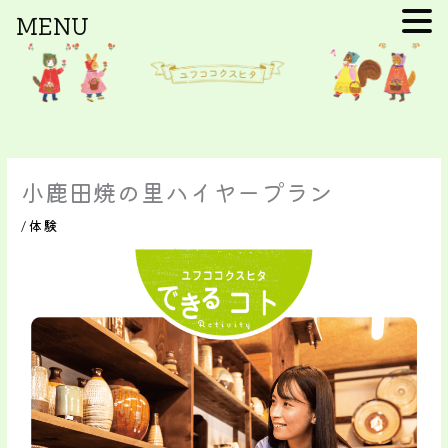
MENU
内
容
を
ス
キ
ッ
プ
小鹿田焼の里ハイヤープラン
/
体験