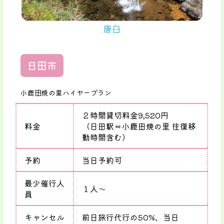
唐臼
日田市
小鹿田焼の里ハイヤープラン
２時間貸切料金9,520円
料金
（日田駅⇔小鹿田焼の里 往復移
動時間含む）
予約
当日予約可
最少催行人
１人〜
員
キャンセル
前日旅行代行の50%、当日